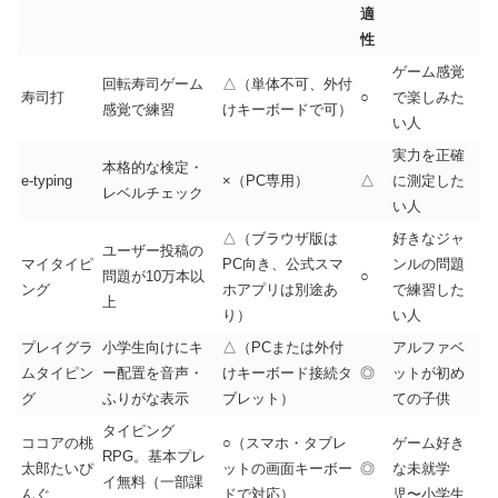
適
性
ゲーム感覚
回転寿司ゲーム
△（単体不可、外付
寿司打
○
で楽しみた
感覚で練習
けキーボードで可）
い人
実力を正確
本格的な検定・
e-typing
×（PC専用）
△
に測定した
レベルチェック
い人
△（ブラウザ版は
好きなジャ
ユーザー投稿の
マイタイピ
PC向き、公式スマ
ンルの問題
問題が10万本以
○
ング
ホアプリは別途あ
で練習した
上
り）
い人
プレイグラ
小学生向けにキ
△（PCまたは外付
アルファベ
ムタイピン
ー配置を音声・
けキーボード接続タ
◎
ットが初め
グ
ふりがな表示
ブレット）
ての子供
タイピング
ココアの桃
○（スマホ・タブレ
ゲーム好き
RPG。基本プレ
太郎たいぴ
ットの画面キーボー
◎
な未就学
イ無料（一部課
んぐ
ドで対応）
児〜小学生