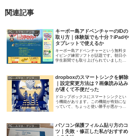
関連記事
キーボー島アドベンチャーのIDの
PC・スマホ・デジタル機器
取り方｜体験版でも十分？iPadや
タブレットで使えるか
キーボー島アドベンチャーという無料タ
イピング練習ソフトが話題です。朝日小
学生新聞でも取り上げられていました。
そこで、キーボー島アドベンチャーのID
や体験版についてご紹介していきます。
キーボー島アドベンチャーのID取得は面
dropboxのスマートシンクを解除
PC・スマホ・デジタル機器
倒かもキーボー島アド...
｜設定変更方法は？画像読み込み
が遅くて不便だった
ドロップボックスにスマートシンクとい
う機能があります。この機能が有効にな
っていて、ちょっと使い勝手が悪かった
んですよね。ということで、スマートシ
ンクを切ったり、使い分けたりしてみま
した。ドロップボックスのスマートシン
パソコン保護フィルム貼り方のコ
ク機能を解除した理由ドロ...
PC・スマホ・デジタル機器
ツ｜失敗・修正した私がおすすめ