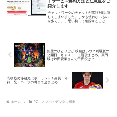
｜サービス解約方法と注意点をご
紹介します
チャットワークのチャットが累計7個に達
してしまいました。しかも使わないもの
が多く。。。思い切って削除することに
しました。ということで、チャットワー
クのアカウント削除についてご紹介しま
す。チャットワークを解約するときの注
意点チャットワークを解...
薬屋のひとりごと 映画はいつ？劇場版の
公開日・キャスト・主題歌まとめ。実写
版は芦田愛菜さんで壬氏役は？
髙橋藍の移籍先はポーランド！身長・年
齢・兄・ハーフの噂まで全まとめ
ホーム
PC・スマホ・デジタル機器