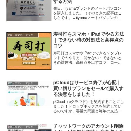
する方法
先日、iiyamaブランドのノートパソコン
を購入しました。（そのときの記事はこ
ちらです。→iiyamaノートパソコンの評
判は？購入してみた評価！STYLE-
14FH056-i5-UCDX）同時にモニターの保
護フィルムも買っておきました。なん...
寿司打をスマホ・iPadでやる方法
PC・スマホ・デジタル機器
｜できない時の対処法と高得点の
コツ
寿司打はスマホやiPadでできる？タブレ
ットでのやり方、開かない・できないと
きの対処法、高得点を出すコツ、コース
別の平均スコアの目安まで解説。無料タ
イピングゲームの定番を徹底ガイドしま
す。
pCloudはサービス終了が心配｜
PC・スマホ・デジタル機器
買い切りプランをセールで購入す
る決意をしました！
pCloud（pクラウド）を契約することにし
ました！ドロップボックスを契約してい
るのですが、容量の問題と毎年の支払
い。これがストレスで移行先を調べてい
ました。私がpCloudに決めた理由や私が
クラウドストレージに求めるもの、利用
チャットワークのアカウント削除
PC・スマホ・デジタル機器
方法をご紹介...