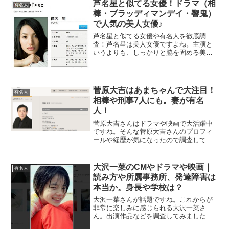
さんが農業に取り組んでいる、通称「工
芦名星と似てる女優！ドラマ（相
有名人
藤農園」。この工藤農園は...
棒・ブラッディマンデイ・響鬼）
で人気の美人女優♪
芦名星と似てる女優や有名人を徹底調
査！芦名星は美人女優ですよね。主演と
いうよりも、しっかりと脇を固める美人
助演女優って感じです。そんな芦名星に
似てる女優や有名人が多いということを
聞いて、調査してみました！真飛聖元宝
塚歌劇団で女優の真飛聖。似...
菅原大吉はあまちゃんで大注目！
有名人
相棒や刑事7人にも。妻が有名
人！
菅原大吉さんはドラマや映画で大活躍中
ですね。そんな菅原大吉さんのプロフィ
ールや経歴が気になったので調査してみ
ました。菅原大吉のプロフィールや経
歴！ドラマで大活躍中！菅原大吉さんの
プロフィールをご紹介します！ 本名 菅
大沢一菜のCMやドラマや映画｜
有名人
原 裕謹（すがわら ひろ...
読み方や所属事務所、発達障害は
本当か。身長や学校は？
大沢一菜さんが話題ですね。これからが
非常に楽しみに感じられる大沢一菜さ
ん。出演作品などを調査してみましたの
で、ご紹介します！大沢一菜出演のCMや