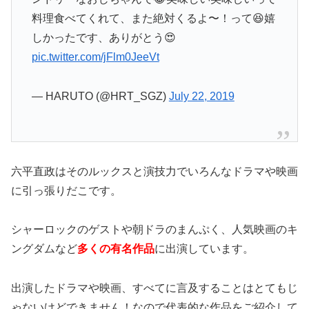
料理食べてくれて、また絶対くるよ〜！って😆嬉
しかったです、ありがとう😍
pic.twitter.com/jFlm0JeeVt
— HARUTO (@HRT_SGZ)
July 22, 2019
六平直政はそのルックスと演技力でいろんなドラマや映画
に引っ張りだこです。
シャーロックのゲストや朝ドラのまんぷく、人気映画のキ
ングダムなど
多くの有名作品
に出演しています。
出演したドラマや映画、すべてに言及することはとてもじ
ゃないけどできません！なので代表的な作品をご紹介して