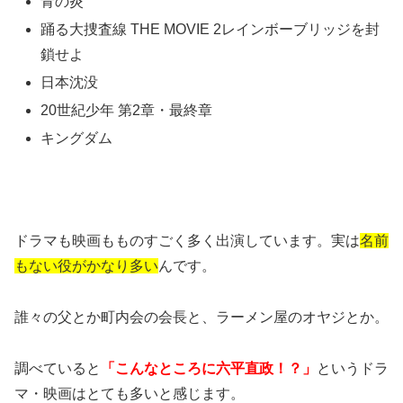
青の炎
踊る大捜査線 THE MOVIE 2レインボーブリッジを封
鎖せよ
日本沈没
20世紀少年 第2章・最終章
キングダム
ドラマも映画もものすごく多く出演しています。実は
名前
もない役がかなり多い
んです。
誰々の父とか町内会の会長と、ラーメン屋のオヤジとか。
調べていると
「こんなところに六平直政！？」
というドラ
マ・映画はとても多いと感じます。