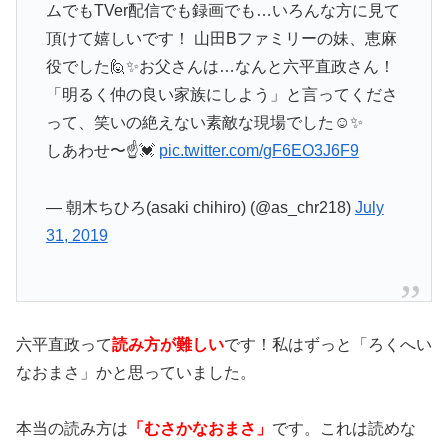
ムでもTVer配信でも録画でも…いろんな方に見て
頂けて嬉しいです！ 山田Bファミリーの妹、恵麻
役でした🙋✨お父さんは…なんと六平直政さん！
「明るく仲の良い家族にしよう」と言ってくださ
って、笑いの絶えない素敵な現場でした☺️✨
しあわせ〜☝️💓
pic.twitter.com/gF6EO3J6F9
— 朝木ちひろ(asaki chihiro) (@as_chr218)
July
31, 2019
六平直政って
読み方が難しい
です！私はずっと「ろくへい
なおまさ」かと思っていました。
本当の読み方は
「むさかなおまさ」
です。これは読めな