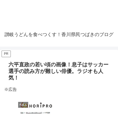
讃岐うどんを食べつくす！香川県民つばきのブログ
PR
六平直政の若い頃の画像！息子はサッカー
選手の読み方が難しい俳優。ラジオも人
気！
※広告
有名人