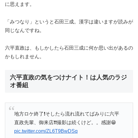
に思えます。
「みつなり」というと石田三成。漢字は違いますが読みが
同じなんですね。
六平直政は、もしかしたら石田三成に何か思い出があるの
かもしれません。
六平直政の気をつけナイト！は人気のラジ
オ番組
地方ロケ終了❗️そしたら流れ流れてばみりに六平
直政先輩、御来店❗️❗️撮影は続くけど。。感謝😁
pic.twitter.com/ZL6T9BwDSq