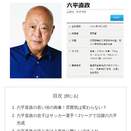
目次
六平直政の若い頃の画像！雰囲気は変わらない？
六平直政の息子はサッカー選手！Jリーグで活躍の六平
光成