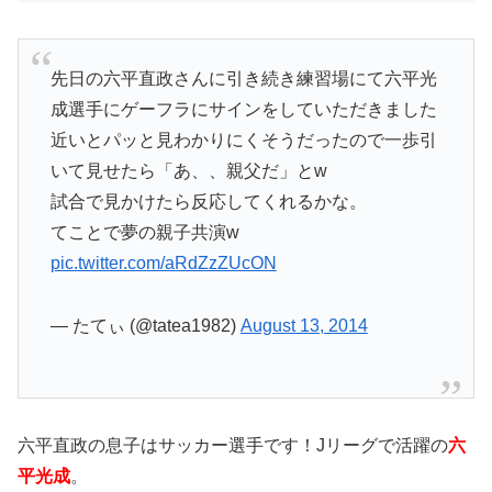
先日の六平直政さんに引き続き練習場にて六平光
成選手にゲーフラにサインをしていただきました
近いとパッと見わかりにくそうだったので一歩引
いて見せたら「あ、、親父だ」とw
試合で見かけたら反応してくれるかな。
てことで夢の親子共演w
pic.twitter.com/aRdZzZUcON
— たてぃ (@tatea1982)
August 13, 2014
六平直政の息子はサッカー選手です！Jリーグで活躍の
六
平光成
。