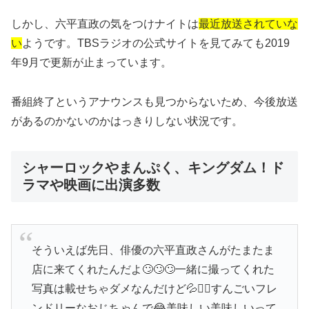
しかし、六平直政の気をつけナイトは
最近放送されていな
い
ようです。TBSラジオの公式サイトを見てみても2019
年9月で更新が止まっています。
番組終了というアナウンスも見つからないため、今後放送
があるのかないのかはっきりしない状況です。
シャーロックやまんぷく、キングダム！ド
ラマや映画に出演多数
そういえば先日、俳優の六平直政さんがたまたま
店に来てくれたんだよ🙄🙄🙄一緒に撮ってくれた
写真は載せちゃダメなんだけど💦🙅‍♂️すんごいフレ
ンドリーなおじちゃんで😂美味しい美味しいって