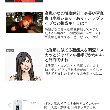
ドラマ、映画大沢一菜さんがこれまでに
出演した作品をご紹介していきます！CM
NTT東日本（202...
高槻かなこ徹底解剖！身長や写真
有名人
集（水着ショットあり）。ラブラ
イブなど担当キャラは？
高槻かなこさんを徹底解剖してみまし
た！2023年9月、20代最後にファースト
写真集を発売することになって、大注
目！今まで演じたキャラクターなども、
あわせてご紹介します。1st写真集 夜明け
が発売。高槻かなこさんの初めての写真
北香那に似てる芸能人を調査！ス
有名人
集、「夜明け」が...
カッとジャパンや相棒でかわいい
と評判ですね
北香那さんはどんどん活躍しています
ね。テレビでも見る機会がめちゃくちゃ
増えてきました！そんな北香那さんにつ
いて語っていきます～！北香那に似てる
有名人は？そっくりな人発見！？女優の
北香那さん。今、ぐいぐいと注目度が上
がっている若手女優のひとり...
番家天嵩の兄弟は？番家きょうだい(一
路・玖太・燦咲)と出演ドラマまとめ