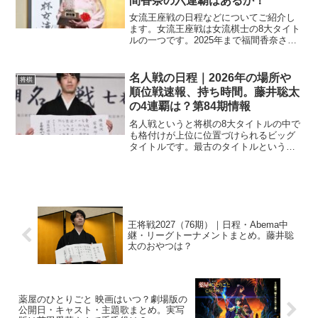
間香奈の六連覇はあるか！
女流王座戦の日程などについてご紹介し
ます。女流王座戦は女流棋士の8大タイト
ルの一つです。2025年まで福間香奈さん
が五連覇中！通算9期、タイトルを獲得し
ています。福間香奈さんが連覇を伸ばす
か、誰かが止めるか！大注目です。2026
名人戦の日程｜2026年の場所や
将棋
年（第16期...
順位戦速報、持ち時間。藤井聡太
の4連覇は？第84期情報
名人戦というと将棋の8大タイトルの中で
も格付けが上位に位置づけられるビッグ
タイトルです。最古のタイトルというこ
とで、非常に熱い戦いが展開されます。
また、順位戦も注目です。そんな名人
戦、2026年のスケジュールや順位戦につ
いてご紹介します！名...
王将戦2027（76期）｜日程・Abema中
継・リーグトーナメントまとめ。藤井聡
太のおやつは？
薬屋のひとりごと 映画はいつ？劇場版の
公開日・キャスト・主題歌まとめ。実写