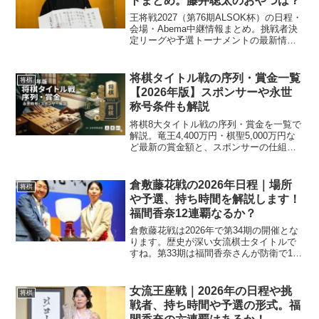
トまとめ。藤井聡太のおやつは？
王将戦2027（第76期ALSOK杯）の日程・
会場・Abema中継情報まとめ。挑戦者決
定リーグや予選トーナメントの最新情
報、藤井聡太さんのおやつ情報もあわせ
てご紹介。
将棋タイトル戦の序列・賞金一覧
将棋
【2026年版】スポンサーや永世
称号条件も解説
将棋8大タイトル戦の序列・賞金を一覧で
解説。竜王4,400万円・棋聖5,000万円な
ど最新の賞金額と、スポンサーの仕組み
もわかりやすく紹介。永世称号の取得条
件や羽生善治・藤井聡太ら資格保有者も
まとめました。
倉敷藤花戦の2026年日程｜場所
将棋
や予選、持ち時間を解説します！
福間香奈12連覇なるか？
倉敷藤花戦は2026年で第34期の開催とな
ります。歴史が深い女流棋士タイトルで
すね。第33期は福間香奈さんが防衛で11
年連続、通算16回目のタイトルを手にし
ました。2026年はどうなりますか！倉敷
藤花戦2026年の日程【タイトル戦は未発
女流王座戦｜2026年の日程や挑
将棋
表】...
戦者、持ち時間や予選の形式。福