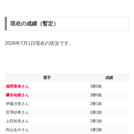
現在の成績（暫定）
2026年7月1日現在の状況です。
選手
成績
福間香奈さん
3勝0敗
磯谷祐維さん
3勝0敗
伊藤沙恵さん
2勝1敗
宮澤紗希さん
2勝1敗
上田初美さん
2勝1敗
内山あやさん
1勝2敗