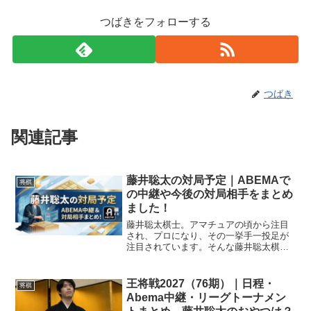
つばきをフォローする
つばき
関連記事
藤井聡太の対局予定｜ABEMAで
将棋
の中継や今後の対局相手をまとめ
ました！
藤井聡太棋士。アマチュアの頃から注目
され、プロになり、その一挙手一投足が
注目されています。そんな藤井聡太棋士
の対局予定をまとめてみました。驚きの
スケジュールとなっていますよ！対局ス
ケジュール藤井聡太二冠の今後の対局ス
王将戦2027（76期）｜日程・
将棋
ケジュールをご紹介します...
Abema中継・リーグトーナメン