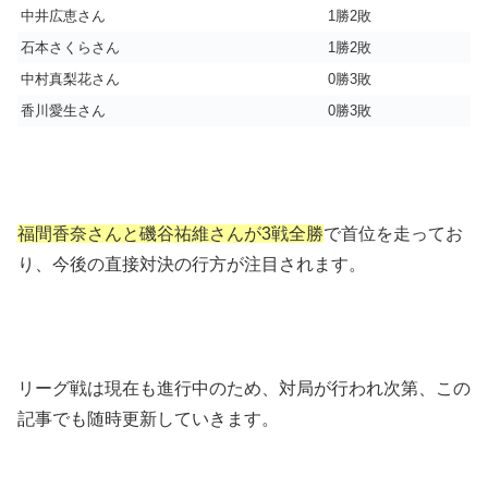
中井広恵さん
1勝2敗
石本さくらさん
1勝2敗
中村真梨花さん
0勝3敗
香川愛生さん
0勝3敗
福間香奈さんと磯谷祐維さんが3戦全勝
で首位を走ってお
り、今後の直接対決の行方が注目されます。
リーグ戦は現在も進行中のため、対局が行われ次第、この
記事でも随時更新していきます。