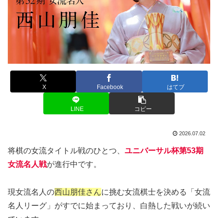
X
Facebook
はてブ
LINE
コピー
2026.07.02
将棋の女流タイトル戦のひとつ、
ユニバーサル杯第53期
女流名人戦
が進行中です。
現女流名人の
西山朋佳さん
に挑む女流棋士を決める「女流
名人リーグ」がすでに始まっており、白熱した戦いが続い