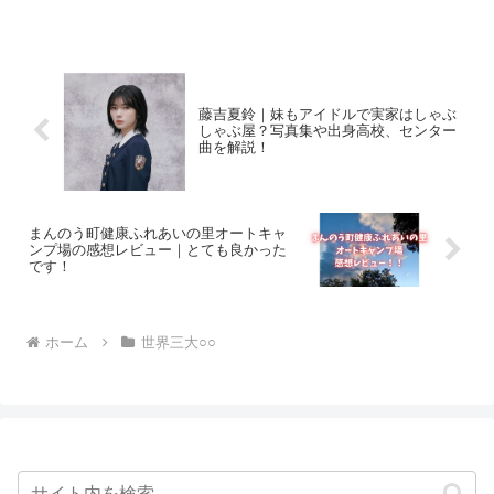
理は何か世界三大料理とはこの3つを言い
ます。 フランス料理 中華料理 トルコ料
理ほう。そうなので...
藤吉夏鈴｜妹もアイドルで実家はしゃぶ
しゃぶ屋？写真集や出身高校、センター
曲を解説！
まんのう町健康ふれあいの里オートキャ
ンプ場の感想レビュー｜とても良かった
です！
ホーム
世界三大○○