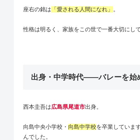
座右の銘は
「愛される人間になれ」
。
性格は明るく、家族をこの世で一番大切にし
出身・中学時代——バレーを始
西本圭吾は
広島県尾道市
出身。
向島中央小学校・
向島中学校
を卒業していま
んでした。