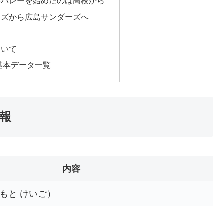
—バレーを始めたのは高校から
ーズから広島サンダーズへ
ついて
基本データ一覧
報
内容
もと けいご）
日