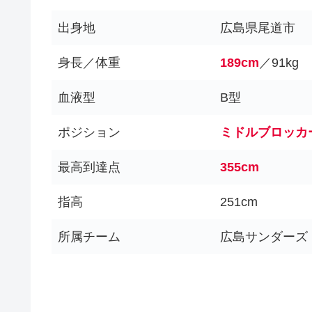
出身地
広島県尾道市
身長／体重
189cm
／91kg
血液型
B型
ポジション
ミドルブロッカ
最高到達点
355cm
指高
251cm
所属チーム
広島サンダーズ