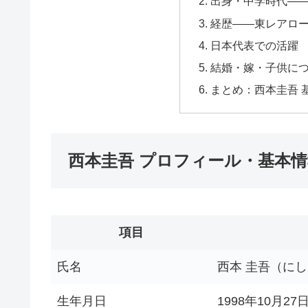
出身・中学時代—
経歴——東レアロ
日本代表での活躍
結婚・嫁・子供に
まとめ：西本圭吾 
西本圭吾 プロフィール・基本情
項目
氏名
西本 圭吾（にし
生年月日
1998年10月27