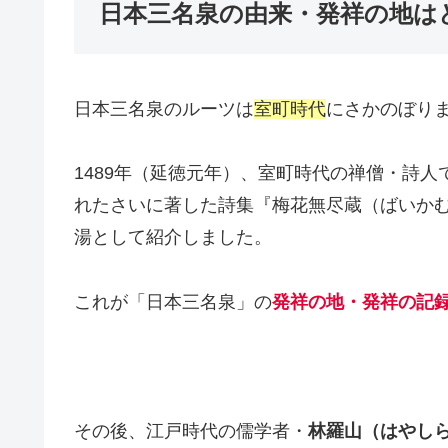
日本三名泉の由来・発祥の地は
日本三名泉のルーツは
室町時代
にさかのぼり
1489年（延徳元年）、室町時代の禅僧・詩人
れたさいに著した詩集『梅花無尽蔵（ばいか
湯として紹介しました。
これが「日本三名泉」の
発祥の地・発祥の記
その後、江戸時代の儒学者・
林羅山（はやし