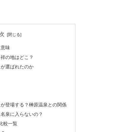
次
と意味
発祥の地はどこ？
呂が選ばれたのか
）
）
）
」が登場する？榊原温泉との関係
三名泉に入らないの？
比較一覧