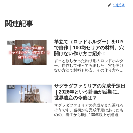
つばき
関連記事
竿立て（ロッドホルダー）をDIY
日記
で自作｜100均セリアの材料。穴
開けない作り方ご紹介！
ずっと欲しかった釣り用のロッドホルダ
ー。自作して作ってみました！穴を開け
ない方法で材料も格安。その作り方を詳
しくご紹介していきます。格安ロッドホ
ルダーの自作方法ずっとロッドホルダー
が欲しくて、いろいろ探っていました。
サグラダファミリアの完成予定日
日記
そんなときにこちらのサイ...
｜2026年という計画が延期に。
世界遺産の今後は？
サグラダファミリアの完成がまた遅れる
そうです。当初から完成予定はあったも
のの、着工から既に130年以上が経過。そ
の完成予定はいつなのでしょうか。動向
をまとめてみました。サグラダファミリ
アの完成予定が延期に。2026年完成は断